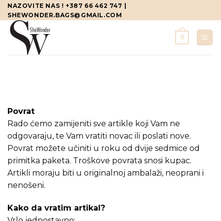
Skip
NAZOVITE NAS ! +387 66 462 747 |
SHEWONDER.BAGS@GMAIL.COM
to
content
0
Povrat
Rado ćemo zamijeniti sve artikle koji Vam ne
odgovaraju, te Vam vratiti novac ili poslati nove.
Povrat možete učiniti u roku od dvije sedmice od
primitka paketa. Troškove povrata snosi kupac.
Artikli moraju biti u originalnoj ambalaži, neoprani i
nenošeni.
Kako da vratim artikal?
Vrlo jednostavno: