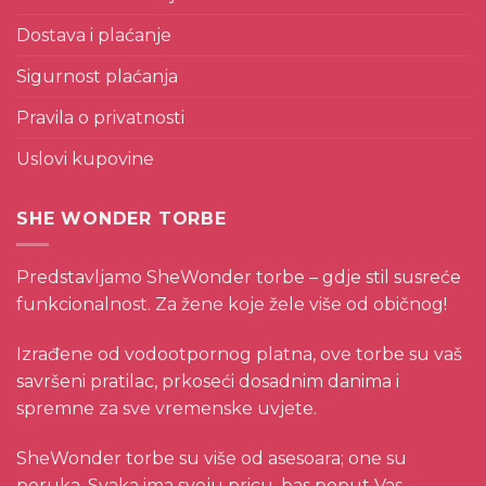
Dostava i plaćanje
Sigurnost plaćanja
Pravila o privatnosti
Uslovi kupovine
SHE WONDER TORBE
Predstavljamo SheWonder torbe – gdje stil susreće
funkcionalnost. Za žene koje žele više od običnog!
Izrađene od vodootpornog platna, ove torbe su vaš
savršeni pratilac, prkoseći dosadnim danima i
spremne za sve vremenske uvjete.
SheWonder torbe su više od asesoara; one su
poruka. Svaka ima svoju pricu, bas poput Vas