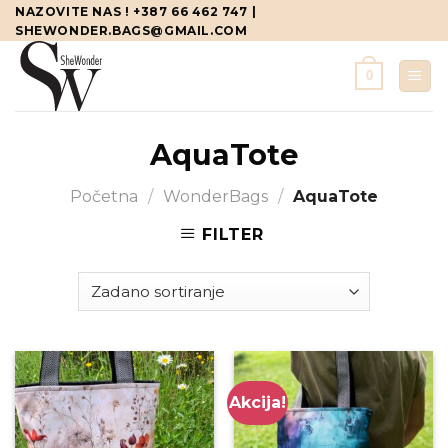
Skip
NAZOVITE NAS ! +387 66 462 747 |
SHEWONDER.BAGS@GMAIL.COM
to
content
0
AquaTote
Početna
/
WonderBags
/
AquaTote
FILTER
Akcija!